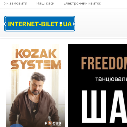
Як замовити
Наші каси
Електронний квиток