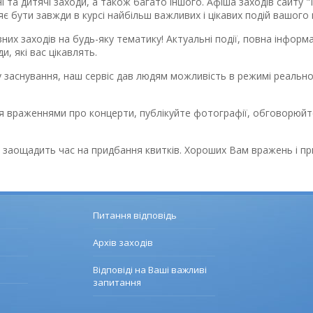
 та дитячі заходи, а також багато іншого. Афіша заходів сайту "
є бути завжди в курсі найбільш важливих і цікавих подій вашого 
их заходів на будь-яку тематику! Актуальні події, повна інформаці
, які вас цікавлять.
ту заснування, наш сервіс дав людям можливість в режимі реально
я враженнями про концерти, публікуйте фотографії, обговорюйте 
 заощадить час на придбання квитків. Хороших Вам вражень і пр
Питання відповідь
Архів заходів
Відповіді на Ваші важливі
запитання