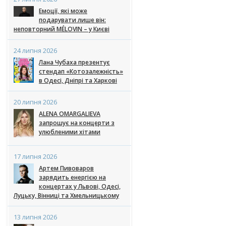
Емоції, які може
подарувати лише він:
неповторний MÉLOVIN – у Києві
24 липня 2026
Лана Чубаха презентує
стендап «Котозалежність»
в Одесі, Дніпрі та Харкові
20 липня 2026
ALENA OMARGALIEVA
запрошує на концерти з
улюбленими хітами
17 липня 2026
Артем Пивоваров
зарядить енергією на
концертах у Львові, Одесі,
Луцьку, Вінниці та Хмельницькому
13 липня 2026