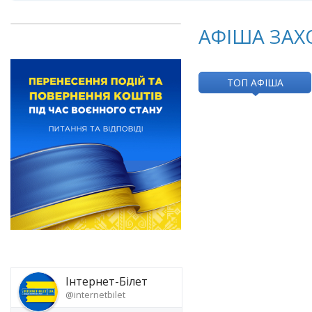
АФІША ЗАХ
ТОП АФІША
Інтернет-Білет
@internetbilet