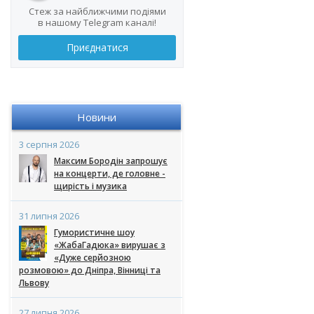
Стеж за найближчими подіями
в нашому Telegram каналі!
Приєднатися
Новини
3 серпня 2026
Максим Бородін запрошує
на концерти, де головне -
щирість і музика
31 липня 2026
Гумористичне шоу
«ЖабаГадюка» вирушає з
«Дуже серйозною
розмовою» до Дніпра, Вінниці та
Львову
27 липня 2026