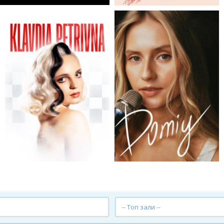
-- Топ зали --