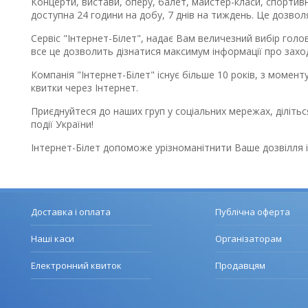
Концерти, вистави, оперу, балет, майстер-класи, спортивні
доступна 24 години на добу, 7 днів на тиждень. Це дозволя
Сервіс "Інтернет-Білет", надає Вам величезний вибір головн
все це дозволить дізнатися максимум інформації про заходи
Компанія "Інтернет-Білет" існує більше 10 років, з момен
квитки через Інтернет.
Приєднуйтеся до наших груп у соціальних мережах, ділітьс
події України!
Інтернет-Білет допоможе урізноманітнити Ваше дозвілля і
Доставка і оплата
Публічна оферта
Наші каси
Організаторам
Електронний квиток
Продавцям