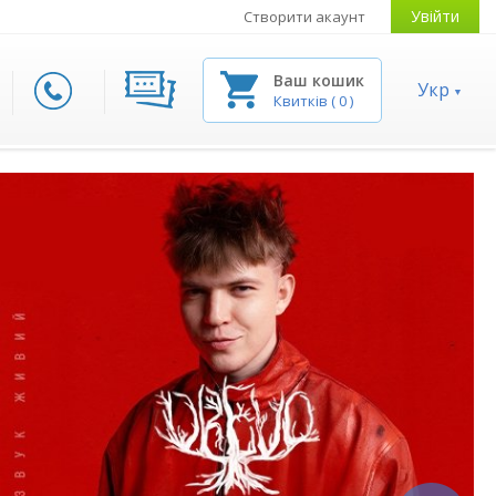
Увійти
Створити акаунт
Ваш кошик
Укр
Квитків
(
0
)