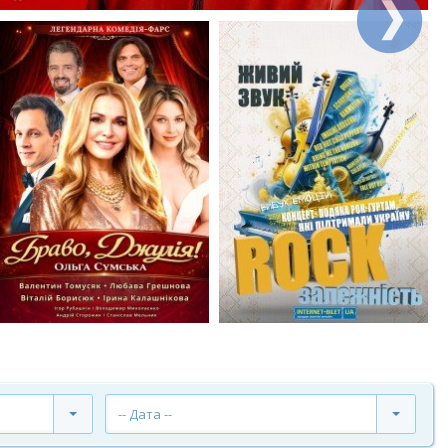
-- Дата --